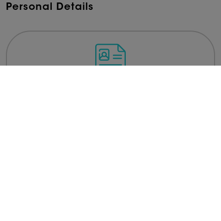
Personal Details
Upload Your Resume
Microsoft Word or PDF only (5MB)
Upload