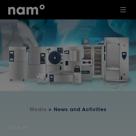
Media
> News and Activities
4 มิ.ย. 68