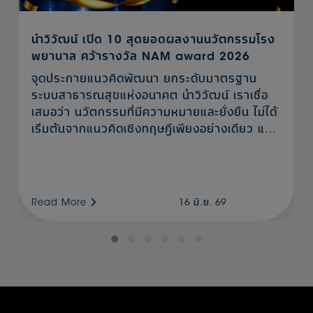
นำวิวัฒน์ เปิด 10 สุดยอดผลงานนวัตกรรมโรง
พยาบาล คว้ารางวัล NAM award 2026
จุดประกายแนวคิดพัฒนา ยกระดับมาตรฐาน
ระบบสาธารณสุขแห่งอนาคต นำวิวัฒน์ เราเชื่อ
เสมอว่า นวัตกรรมที่มีความหมายและยั่งยืน ไม่ได้
เริ่มต้นจากแนวคิดเชิงทฤษฎีเพียงอย่างเดียว แต่
เกิดจากประสบการณ์จริงของผู้ปฏิบัติงานที่เข้าใจ
ปัญหา และมุ่งมั่นพัฒนาอย่างต่อเนื่องเพื่อสร้าง
ผลลัพธ์ที่ดีกว่าเดิม ในโอกาสครบรอบ 55 ปีนี้จึงได้
ร่วมกับ สำนักงานพัฒนาวิทยาศาสตร์และ
Read More
16 มิ.ย. 69
เทคโนโลยีแห่งชาติ (สวทช.) สมาคมศูนย์กลาง
งานปราศจากเชื้อแห่งประเทศไทย และสถาบัน
นวัตกรรม บริษัท ปตท. จำกัด (มหาชน) จัด
โครงการ NAM Award ขึ้นเป็นปีแรก เป้า
หมายเพื่อส่งเสริมและสร้างขวัญกำลังใจแก่
บุคลากรหน่วยจ่ายกลางทั่วประเทศ เปิดพื้นที่ให้ผู้