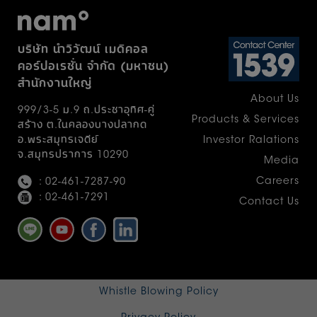
ปฏิบัติงานจริงได้นำเสนอแนวคิดพัฒนา
กระบวนการทำงานด้านการฆ่าเชื้อและการทำให้
ปราศจากเชื้อที่เป็นรูปธรรม โดยผลงานที่เข้าร่วม
บริษัท นำวิวัฒน์ เมดิคอล
ประกวดยังมีศักยภาพในการพัฒนาต่อยอดสู่เชิง
คอร์ปอเรชั่น จำกัด (มหาชน)
พาณิชย์ อันจะก่อให้เกิดประโยชน์ต่อระบบ
สำนักงานใหญ่
สาธารณสุขและเศรษฐกิจของประเทศองค์รวม
About Us
แล้ววันนี้ก้เดินทางมาถึงเส้นชัย ขอแสดง
999/3-5 ม.9 ถ.ประชาอุทิศ-คู่
ความยินดีกับผู้ชนะโครงการ NAM Award 2026
Products & Services
สร้าง ต.ในคลองบางปลากด
โดยได้รับเกียรติจาก นายแพทย์ภานุวัฒน์ ปาน
Investor Ralations
อ.พระสมุทรเจดีย์
เกตุ รองปลัดกระทรวงสาธารณสุข เป็นประธาน
จ.สมุทรปราการ 10290
Media
ในพิธีมอบโล่และใบประกาศเกียรติคุณตามลำดับ
Careers
: 02-461-7287-90
รางวัลชนะเลิศ : โรงพยาบาลนครธน
: 02-461-7291
Contact Us
กรุงเทพมหานคร กับผลงานนวัตกรรม "โครงการ
ติดตั้งระบบตรวจจับและแจ้งเตือนการรั่วไหลของ
ก๊าซเอทิลีนออกไซด์ (EO) ในหน่วยจ่ายกลาง" —
นวัตกรรมดังกล่าวเป็นระบบตรวจจับและแจ้ง
เตือนการรั่วไหลของก๊าซเอทิลีนออกไซด์ เมื่อค่า
ก๊าซเกินมาตรฐานจะส่งสัญญาณเตือนและล็อก
Whistle Blowing Policy
ประตูทันที ช่วยลดความเสี่ยงและเพิ่มความ