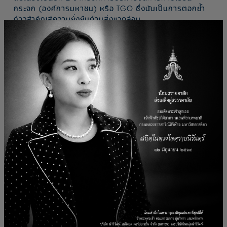
กระจก (องค์การมหาชน) หรือ TGO ซึ่งนับเป็นการตอกย้ำ
ก้าวสำคัญสู่ความยั่งยืนด้านสิ่งแวดล้อม
การได้รับการรับรองในครั้งนี้เปรียบเสมือนเครื่องหมายยืนยัน
ถึงความมุ่งมั่นของบริษัทในการจัดการและลดผลกระทบต่อสิ่ง
แวดล้อมอย่างเป็นรูปธรรมผ่านนโยบายและมาตรการการ
จัดการบริหารการลดการปล่อยก๊าซเรือนกระจก ภายใต้การ
ดำเนินงานขององค์กรในช่วงระยะเวลาระหว่างวันที่ 1
มกราคม – 31 ธันวาคม 2567 รวมทั้งสิ้น 1,603 ตัน
คาร์บอนไดออกไซด์เทียบเท่า (tCO2e) เช่น การใช้พลังงาน
อย่างมีประสิทธิภาพ การจัดการของเสียอย่างเป็นระบบ และ
การปรับปรุงกระบวนการผลิตให้เป็นมิตรกับสิ่งแวดล้อม
เป็นต้น
ในฐานะองค์กรที่ให้ความสำคัญกับการพัฒนาอย่างรับผิดชอบ
นำวิวัฒน์จะยังคงเดินหน้าอย่างต่อเนื่องประกอบธุรกิจพร้อม
ทั้งสร้างสรรค์นวัตกรรมที่ช่วยยกระดับระบบสุขภาพไทย
ควบคู่ไปกับการอนุรักษ์สิ่งแวดล้อม ส่งต่อโลกที่ดีกว่าให้กับคน
รุ่นต่อไป เพื่อมุ่งสู่เป้าหมายการเป็นองค์กรลดการปล่อยก๊าซ
เรือนกระจกสุทธิเป็นศูนย์ หรือ Net Zero ภายในปี 2040