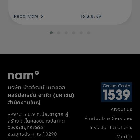
ผลลัพธ์ที่ดีกว่าเดิม ในโอกาสครบรอบ 55 ปีนี้จึงได้
ร่วมกับ สำนักงานพัฒนาวิทยาศาสตร์และ
Read More
16 มิ.ย. 69
เทคโนโลยีแห่งชาติ (สวทช.) สมาคมศูนย์กลาง
งานปราศจากเชื้อแห่งประเทศไทย และสถาบัน
นวัตกรรม บริษัท ปตท. จำกัด (มหาชน) จัด
โครงการ NAM Award ขึ้นเป็นปีแรก เป้า
หมายเพื่อส่งเสริมและสร้างขวัญกำลังใจแก่
บุคลากรหน่วยจ่ายกลางทั่วประเทศ เปิดพื้นที่ให้ผู้
ปฏิบัติงานจริงได้นำเสนอแนวคิดพัฒนา
กระบวนการทำงานด้านการฆ่าเชื้อและการทำให้
ปราศจากเชื้อที่เป็นรูปธรรม โดยผลงานที่เข้าร่วม
บริษัท นำวิวัฒน์ เมดิคอล
ประกวดยังมีศักยภาพในการพัฒนาต่อยอดสู่เชิง
คอร์ปอเรชั่น จำกัด (มหาชน)
พาณิชย์ อันจะก่อให้เกิดประโยชน์ต่อระบบ
สำนักงานใหญ่
สาธารณสุขและเศรษฐกิจของประเทศองค์รวม
About Us
แล้ววันนี้ก้เดินทางมาถึงเส้นชัย ขอแสดง
999/3-5 ม.9 ถ.ประชาอุทิศ-คู่
ความยินดีกับผู้ชนะโครงการ NAM Award 2026
Products & Services
สร้าง ต.ในคลองบางปลากด
โดยได้รับเกียรติจาก นายแพทย์ภานุวัฒน์ ปาน
Investor Ralations
อ.พระสมุทรเจดีย์
เกตุ รองปลัดกระทรวงสาธารณสุข เป็นประธาน
จ.สมุทรปราการ 10290
Media