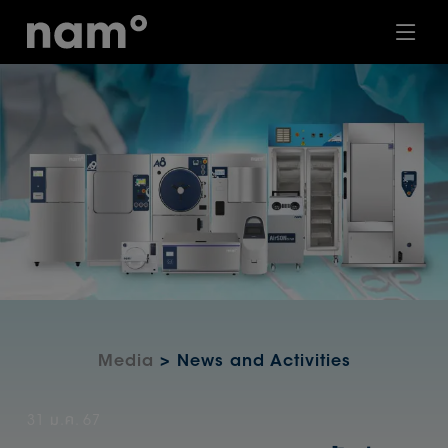
Media
> News and Activities
31 ม.ค. 67