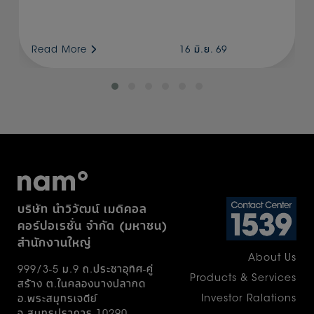
ปัญหา และมุ่งมั่นพัฒนาอย่างต่อเนื่องเพื่อสร้าง
ผลลัพธ์ที่ดีกว่าเดิม ในโอกาสครบรอบ 55 ปีนี้จึงได้
ร่วมกับ สำนักงานพัฒนาวิทยาศาสตร์และ
Read More
16 มิ.ย. 69
เทคโนโลยีแห่งชาติ (สวทช.) สมาคมศูนย์กลาง
งานปราศจากเชื้อแห่งประเทศไทย และสถาบัน
นวัตกรรม บริษัท ปตท. จำกัด (มหาชน) จัด
โครงการ NAM Award ขึ้นเป็นปีแรก เป้า
หมายเพื่อส่งเสริมและสร้างขวัญกำลังใจแก่
บุคลากรหน่วยจ่ายกลางทั่วประเทศ เปิดพื้นที่ให้ผู้
ปฏิบัติงานจริงได้นำเสนอแนวคิดพัฒนา
กระบวนการทำงานด้านการฆ่าเชื้อและการทำให้
ปราศจากเชื้อที่เป็นรูปธรรม โดยผลงานที่เข้าร่วม
บริษัท นำวิวัฒน์ เมดิคอล
ประกวดยังมีศักยภาพในการพัฒนาต่อยอดสู่เชิง
คอร์ปอเรชั่น จำกัด (มหาชน)
พาณิชย์ อันจะก่อให้เกิดประโยชน์ต่อระบบ
สำนักงานใหญ่
สาธารณสุขและเศรษฐกิจของประเทศองค์รวม
About Us
แล้ววันนี้ก้เดินทางมาถึงเส้นชัย ขอแสดง
999/3-5 ม.9 ถ.ประชาอุทิศ-คู่
ความยินดีกับผู้ชนะโครงการ NAM Award 2026
Products & Services
สร้าง ต.ในคลองบางปลากด
โดยได้รับเกียรติจาก นายแพทย์ภานุวัฒน์ ปาน
Investor Ralations
อ.พระสมุทรเจดีย์
เกตุ รองปลัดกระทรวงสาธารณสุข เป็นประธาน