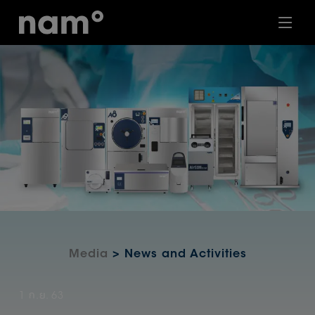
Media
> News and Activities
1 ก.ย. 63