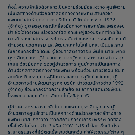
ทั้งนี้ ความสำเร็จดังกล่าวเป็นความร่วมมือระหว่าง ศูนย์ความ
เป็นเลิศทางด้านชีวกลศาสตร์ทางการแพทย์ สำนักวิชา
แพทยศาสตร์ มทส. และ บริษัท นำวิวัฒน์การช่าง 1992
(จำกัด) ผู้ผลิตอุปกรณ์เครื่องมือทางการแพทย์และเครื่องอบ
ฆ่าเชื้อไฮโดรเจน เปอร์ออกไซด์ รายใหญ่ของประเทศไทย ใน
การนี้ รองศาสตราจารย์ ดร.อนันต์ ทองระอา รองอธิการบดี
ฝ่ายวิจัย นวัตกรรม และพัฒนาเทคโนโลยี มทส. เป็นประธาน
ในการแถลงข่าว โดยมี ผู้ช่วยศาสตราจารย์ พันโท นายแพทย์
บุระ สินธุภากร ผู้อำนวยการ และผู้ช่วยศาสตราจารย์ ดร.สุข
เกษม วัชรมัยสกุล รองผู้อำนวยการ ศูนย์ความเป็นเลิศทาง
ด้านชีวกลศาสตร์ทางการแพทย์ พร้อมด้วย นายวิโรจน์ ชัยเท
อดเกียรติ กรรมการผู้จัดการ และ นายสุวิทย์ แว่นเกตุ ผู้
อำนวยการฝ่ายพัฒนาธุรกิจ บริษัท นำวิวัฒน์การช่าง 1992
(จำกัด) ร่วมแถลงข่าวความสำเร็จ ณ อาคารรัตนเวชพัฒน์
โรงพยาบาลมหาวิทยาลัยเทคโนโลยีสุรนารี
ผู้ช่วยศาสตราจารย์ พันโท นายแพทย์บุระ สินธุภากร ผู้
อำนวยการศูนย์ความเป็นเลิศทางด้านชีวกลศาสตร์ทางการ
แพทย์ มทส. กล่าวว่า “จากสถานการณ์การแพร่ระบาดของ
เชื้อไวรัสโคโรนา 2019 หรือ COVID-19 ทั่วโลก ซึ่งเป็นโรค
ระบาดรุนแรงที่มีผู้ติดเชื้อเพิ่มขึ้นทุกวัน ทำให้เวชภัณฑ์ต่าง ๆ