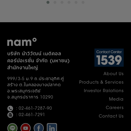
นวัตกรรม บริษัท ปตท. จำกัด (มหาชน) จัด
โครงการ NAM Award ขึ้นเป็นปีแรก เป้า
หมายเพื่อส่งเสริมและสร้างขวัญกำลังใจแก่
บุคลากรหน่วยจ่ายกลางทั่วประเทศ เปิดพื้นที่ให้ผู้
ปฏิบัติงานจริงได้นำเสนอแนวคิดพัฒนา
กระบวนการทำงานด้านการฆ่าเชื้อและการทำให้
ปราศจากเชื้อที่เป็นรูปธรรม โดยผลงานที่เข้าร่วม
บริษัท นำวิวัฒน์ เมดิคอล
ประกวดยังมีศักยภาพในการพัฒนาต่อยอดสู่เชิง
คอร์ปอเรชั่น จำกัด (มหาชน)
พาณิชย์ อันจะก่อให้เกิดประโยชน์ต่อระบบ
สำนักงานใหญ่
สาธารณสุขและเศรษฐกิจของประเทศองค์รวม
About Us
แล้ววันนี้ก้เดินทางมาถึงเส้นชัย ขอแสดง
999/3-5 ม.9 ถ.ประชาอุทิศ-คู่
ความยินดีกับผู้ชนะโครงการ NAM Award 2026
Products & Services
สร้าง ต.ในคลองบางปลากด
โดยได้รับเกียรติจาก นายแพทย์ภานุวัฒน์ ปาน
Investor Ralations
อ.พระสมุทรเจดีย์
เกตุ รองปลัดกระทรวงสาธารณสุข เป็นประธาน
จ.สมุทรปราการ 10290
Media
ในพิธีมอบโล่และใบประกาศเกียรติคุณตามลำดับ
Careers
: 02-461-7287-90
รางวัลชนะเลิศ : โรงพยาบาลนครธน
: 02-461-7291
Contact Us
กรุงเทพมหานคร กับผลงานนวัตกรรม "โครงการ
ติดตั้งระบบตรวจจับและแจ้งเตือนการรั่วไหลของ