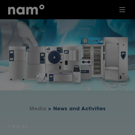
Media
> News and Activities
1 ก.ค. 63