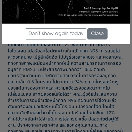
เพียง 12% และทดสอบคุณสมบัติหน้ากาก N95 ที่ผ่านการอบ
ฆ่าเชื้อ ซึ่งการวิจัยและทดสอบคุณสมบัติได้ผลเป็นที่น่าพอใจ
อย่างยิ่ง” ผู้ช่วยศาสตราจารย์ ดร.สุขเกษม วัชรมัยสกุล รอง
ผู้อำนวยการศูนย์ความเป็นเลิศทางด้านชีวกลศาสตร์ทางการ
แพทย์ มทส. กล่าวถึง “ผลการทดสอบคุณสมบัติทางกายภาพ
ของหน้ากาก N95 ที่ผ่านการใช้งานและผ่านการทำให้ปลอด
Don’t show again today
Close
เชื้อด้วยระบบอุณหภูมิต่ำและระบบไฮโดรเจน เปอร์ออกไซด์
โดยใช้ความเข้มข้นของน้ำยา 12% พบว่าปราศจากสาร
ไฮโดรเจน เปอร์ออกไซด์ตกค้างในหน้ากาก N95 การสวมใส่
สะดวกสบาย ไม่รู้สึกอึดอัด ไม่มีรูรั่วเวลาหายใจ และคงลักษณะ
ทางกายภาพเหมือนหน้ากากใหม่ ความสามารถในการกรอง
อนุภาค PM2.5 มีประสิทธิภาพมากกว่า 85% ตามที่
มาตรฐานกำหนด และมีความสามารถในการกรองอนุภาค
ขนาดเล็ก 0.3 ไมครอน ได้มากกว่า 94% ขนาดโครงสร้างรู
ของแผ่นกรองอากาศและความแข็งแรงของหน้ากากไม่
เปลี่ยนแปลง จากผลวิจัยนี้ถือได้ว่า คณะผู้วิจัยประสบความ
สำเร็จในการอบฆ่าเชื้อหน้ากาก N95 ที่ผ่านการใช้งานแล้ว
ด้วยเครื่องอบฆ่าเชื้อระบบไฮโดรเจน เปอร์ออกไซด์ โดยใช้
ความเข้มข้นของน้ำยาไฮโดรเจน เปอร์ออกไซด์เพียง 12%
ทำให้ประหยัดค่าใช้จ่ายในการใช้สารฆ่าเชื้อ ปลอดภัยต่อผู้ใช้
งาน ปราศจากสารตกค้าง และยังคงคุณลักษณะทาง
กายภาพและคงประสิทธิภาพในการป้องกันเชื้อโรค นอกจากนี้