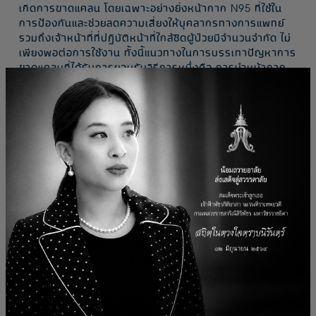
เกิดการขาดแคลน โดยเฉพาะอย่างยิ่งหน้ากาก N95 ที่ใช้ใน
การป้องกันและช่วยลดความเสี่ยงให้บุคลากรทางการแพทย์
รวมถึงเจ้าหน้าที่ที่ปฏิบัติหน้าที่ใกล้ชิดผู้ป่วยมีจำนวนจำกัด ไม่
เพียงพอต่อการใช้งาน ทั้งนี้แนวทางในการบรรเทาปัญหาการ
ขาดแคลนที่ได้รับการยอมรับวิธีการหนึ่งคือ การนำหน้ากาก
N95 ที่ผ่านการใช้งานแล้ว มาทำการฆ่าเชื้อด้วยเครื่องอบฆ่า
เชื้อระบบไฮโดรเจน เปอร์ออกไซด์ความเข้มข้น 58% ที่
สามารถอบฆ่าเชื้อได้ อย่างมีประสิทธิภาพ แต่ก็มีผลกระทบต่อ
การเปลี่ยนแปลงคุณสมบัติทางกายภาพการกรองของ
หน้ากาก สำหรับการฆ่าเชื้อเพื่อนำกลับมาใช้ซ้ำนั้นจะ ต้องอยู่
ภายใต้เงื่อนไขสำคัญ คือ ต้องสามารถฆ่าเชื้อ เช่น เชื้อไวรัสที่
ทำให้เกิด COVID-19 ได้ ต้องไม่ทำลายระบบกรองของ
หน้ากาก ต้องไม่ส่งผลกระทบต่อความพอดีของหน้ากากและ
ปลอดภัยต่อผู้ที่สวมใส่หน้ากาก เช่น ไม่มีการแพร่กระจายของ
สารเคมีเข้าไปในเขตการหายใจ หากระบบการกรองเสียหาย
หรือหน้ากากไม่พอดี จะไม่ช่วยลดการสัมผัสกับอนุภาคใน
อากาศ ดังนั้น ทางทีมวิจัยของศูนย์ความเป็นเลิศทางด้านชีว
กลศาสตร์ทางการแพทย์ มทส. ได้ร่วมกับ ทีมวิจัยของ บริษัท
นำวิวัฒน์การช่าง 1992 (จำกัด) ทำการวิจัยและทดลองอบฆ่า
เชื้อหน้ากาก N95 ที่ผ่านการใช้งานแล้ว ด้วยเครื่องอบฆ่าเชื้อ
ระบบไฮโดรเจน เปอร์ออกไซด์ โดยใช้ความเข้มข้นของน้ำยา