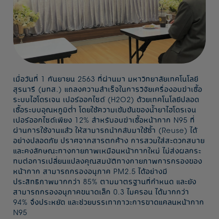
เมื่อวันที่ 1 กันยายน 2563 ที่ผ่านมา มหาวิทยาลัยเทคโนโลยี
สุรนารี (มทส.) แถลงความสำเร็จในการวิจัยเครื่องอบฆ่าเชื้อ
ระบบไฮโดรเจน เปอร์ออกไซด์ (H2O2) ด้วยเทคโนโลยีปลอด
เชื้อระบบอุณหภูมิต่ำ โดยใช้ความเข้มข้นของน้ำยาไฮโดรเจน
เปอร์ออกไซด์เพียง 12% สำหรับอบฆ่าเชื้อหน้ากาก N95 ที่
ผ่านการใช้งานแล้ว ให้สามารถนำกลับมาใช้ซ้ำ (Reuse) ได้
อย่างปลอดภัย ปราศจากสารตกค้าง การสวมใส่สะดวกสบาย
และคงลักษณะทางกายภาพเหมือนหน้ากากใหม่ ไม่ส่งผลกระ
ทบต่อการเปลี่ยนแปลงคุณสมบัติทางกายภาพการกรองของ
หน้ากาก สามารถกรองอนุภาค PM2.5 ได้อย่างมี
ประสิทธิภาพมากกว่า 85% ตามมาตรฐานที่กำหนด และยัง
สามารถกรองอนุภาคขนาดเล็ก 0.3 ไมครอน ได้มากกว่า
94% จึงประหยัด และช่วยบรรเทาภาวะการขาดแคลนหน้ากาก
N95