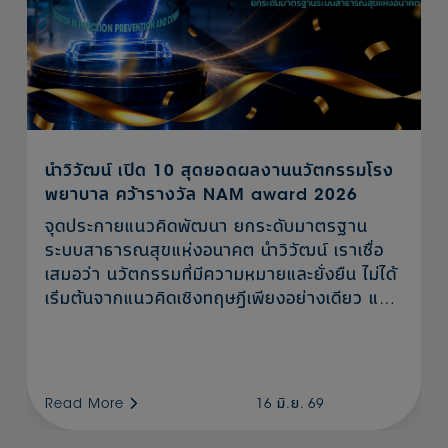
นำวิวัฒน์ เปิด 10 สุดยอดผลงานนวัตกรรมโรง
พยาบาล คว้ารางวัล NAM award 2026
จุดประกายแนวคิดพัฒนา ยกระดับมาตรฐาน
ระบบสาธารณสุขแห่งอนาคต นำวิวัฒน์ เราเชื่อ
เสมอว่า นวัตกรรมที่มีความหมายและยั่งยืน ไม่ได้
เริ่มต้นจากแนวคิดเชิงทฤษฎีเพียงอย่างเดียว แต่
เกิดจากประสบการณ์จริงของผู้ปฏิบัติงานที่เข้าใจ
ปัญหา และมุ่งมั่นพัฒนาอย่างต่อเนื่องเพื่อสร้าง
ผลลัพธ์ที่ดีกว่าเดิม ในโอกาสครบรอบ 55 ปีนี้จึงได้
ร่วมกับ สำนักงานพัฒนาวิทยาศาสตร์และ
Read More
16 มิ.ย. 69
เทคโนโลยีแห่งชาติ (สวทช.) สมาคมศูนย์กลาง
งานปราศจากเชื้อแห่งประเทศไทย และสถาบัน