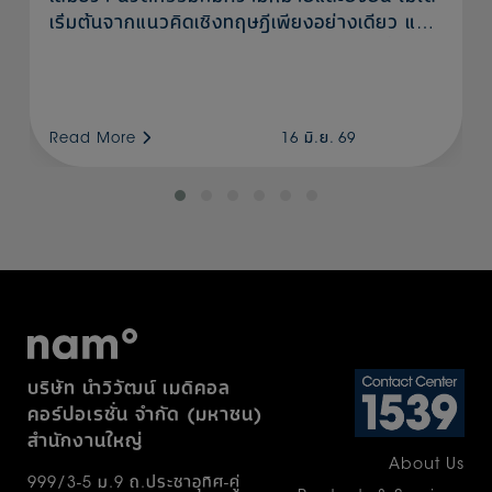
เริ่มต้นจากแนวคิดเชิงทฤษฎีเพียงอย่างเดียว แต่
เกิดจากประสบการณ์จริงของผู้ปฏิบัติงานที่เข้าใจ
ปัญหา และมุ่งมั่นพัฒนาอย่างต่อเนื่องเพื่อสร้าง
ผลลัพธ์ที่ดีกว่าเดิม ในโอกาสครบรอบ 55 ปีนี้จึงได้
ร่วมกับ สำนักงานพัฒนาวิทยาศาสตร์และ
Read More
16 มิ.ย. 69
เทคโนโลยีแห่งชาติ (สวทช.) สมาคมศูนย์กลาง
งานปราศจากเชื้อแห่งประเทศไทย และสถาบัน
นวัตกรรม บริษัท ปตท. จำกัด (มหาชน) จัด
โครงการ NAM Award ขึ้นเป็นปีแรก เป้า
หมายเพื่อส่งเสริมและสร้างขวัญกำลังใจแก่
บุคลากรหน่วยจ่ายกลางทั่วประเทศ เปิดพื้นที่ให้ผู้
ปฏิบัติงานจริงได้นำเสนอแนวคิดพัฒนา
กระบวนการทำงานด้านการฆ่าเชื้อและการทำให้
ปราศจากเชื้อที่เป็นรูปธรรม โดยผลงานที่เข้าร่วม
บริษัท นำวิวัฒน์ เมดิคอล
ประกวดยังมีศักยภาพในการพัฒนาต่อยอดสู่เชิง
คอร์ปอเรชั่น จำกัด (มหาชน)
พาณิชย์ อันจะก่อให้เกิดประโยชน์ต่อระบบ
สำนักงานใหญ่
สาธารณสุขและเศรษฐกิจของประเทศองค์รวม
About Us
แล้ววันนี้ก้เดินทางมาถึงเส้นชัย ขอแสดง
999/3-5 ม.9 ถ.ประชาอุทิศ-คู่