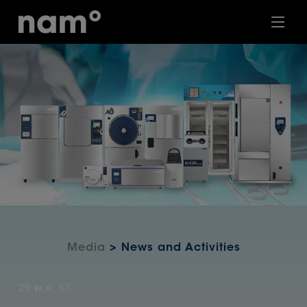
Media
> News and Activities
29 พ.ค. 67