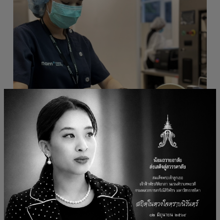
ภายใต้บริษัทร่วมทุนนามว่า 'บริษัท เซอร์วิโซ เฮลท์แคร์
โซลูชั่น จำกัด' โดยมีวัตถุประสงค์หลักเพื่อดำเนินธุรกิจให้
บริการงานสนับสนุนทางการแพทย์แก่โรงพยาบาล หน่วยงาน
สาธารณสุข หรือหน่วยงานภาครัฐ/เอกชนอื่นๆ ที่เกี่ยวข้อง
ด้วยทีมงานผู้เชี่ยวชาญพร้อมเครื่องมือที่ทันสมัยได้รับ
มาตรฐาน ซึ่งนับเป็นองค์ประกอบหลักในการขับเคลื่อน
Healthcare Ecosystem โดยมุ่งเน้นไปที่ 3 บริการหลัก
ดังนี้