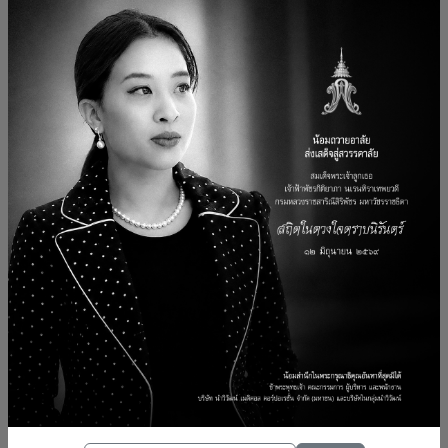
ตลอดเวลากว่า 5 ทศวรรษ นำวิวัฒน์ได้มุ่งมั่นขับเคลื่อนธุรกิจ
ภายใต้การวางแนวทางกลยุทธ์ที่พร้อมพัฒนานวัตกรรม
ทางการแพทย์ให้รองรับความต้องการทุกยุคทุกสมัย ตาม
การเปลี่ยนแปลงอย่างก้าวกระโดดของโลก พร้อมสร้างการ
เติบโตให้กับธุรกิจได้อย่างต่อเนื่องและยั่งยืน โดยความสำเร็จที่
เกิดขึ้นแก่องค์กรนั้นมีรากฐานมาจากทุกภาคส่วนภายใต้
ครอบครัวนำวิวัฒน์ ที่มุ่งมั่นไปที่เป้าหมายเดียวกันเพื่อให้
องค์กรเติบโตไปข้างหน้า พร้อมอยู่เบื้องหลังระบบ
สาธารณสุขที่ดียิ่งขึ้น Deliver Better Health Solution