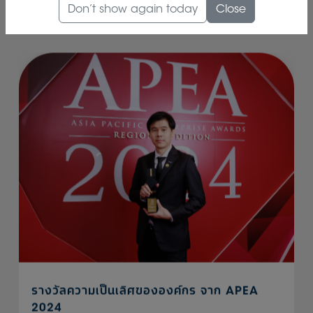
Don’t show again today
Close
Related
รางวัลความเป็นเลิศขององค์กร จาก APEA
2024