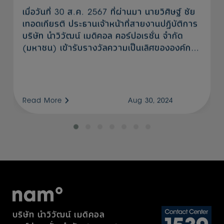
เมื่อวันที่ 30 ส.ค. 2567 ที่ผ่านมา นายวิศิษฐ์ ชัย
เทอดเกียรติ ประธานเจ้าหน้าที่สายงานปฏิบัติการ
บริษัท นำวิวัฒน์ เมดิคอล คอร์ปอเรชั่น จำกัด
(มหาชน) เข้ารับรางวัลความเป็นเลิศขององค์กร
(Corporate Excellence Award) จาก Asia
Pacific Enterprise Awards (APEA) 2024 ซึ่ง
เป็นรางวัลที่สะท้อนถึงองค์กรที่แสดงศักยภาพ
สามารถบรรลุเป้าหมายผลสำเร็จภายใต้การขับ
Read More
Aug 30, 2024
เคลื่อนวิสัยทัศน์และพันธกิจขององค์กรสู่ความเป็น
เลิศในธุรกิจแขนงนั้นๆ ตลอดเวลากว่า 5
ทศวรรษ นำวิวัฒน์ได้มุ่งมั่นขับเคลื่อนธุรกิจภายใต้
การวางแนวทางกลยุทธ์ที่พร้อมพัฒนานวัตกรรม
ทางการแพทย์ให้รองรับความต้องการทุกยุคทุก
สมัย ตามการเปลี่ยนแปลงอย่างก้าวกระโดดของ
โลก พร้อมสร้างการเติบโตให้กับธุรกิจได้อย่างต่อ
เนื่องและยั่งยืน โดยความสำเร็จที่เกิดขึ้นแก่องค์กร
นั้นมีรากฐานมาจากทุกภาคส่วนภายใต้ ครอบครัว
บริษัท นำวิวัฒน์ เมดิคอล
นำวิวัฒน์ ที่มุ่งมั่นไปที่เป้าหมายเดียวกันเพื่อให้